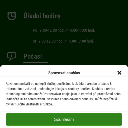
Úřední hodiny
Po 9.00-12.00 hod. / 14.00-17.00 hod.
St 9.00-12.00 hod. / 14.00-17.00 hod.
Počasí
Aktuální informace o počasí z meteostanice (Brňov) vzdálené 2km od
Spravovat souhlas
obce Jarcová.
Abychom poskytli co nejlepší služby, používáme k ukládání a/nebo přístupu k
informacím o zařízení, technologie jako jsou soubory cookies. Souhlas s těmito
technologiemi nám umožní zpracovávat údaje, jako je chování při procházení nebo
Menu
jedinečná ID na tomto webu. Nesouhlas nebo odvolání souhlasu může nepříznivě
ovlivnit určité vlastnosti a funkce.
Úřad
Úřední deska
Souhlasím
Obec