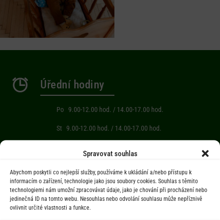
Úřední hodiny
Po 9.00-12.00 hod. / 14.00-17.00 hod.
St 9.00-12.00 hod. / 14.00-17.00 hod.
Počasí
Spravovat souhlas
Abychom poskytli co nejlepší služby, používáme k ukládání a/nebo přístupu k
Aktuální informace o počasí z meteostanice (Brňov) vzdálené 2km od
informacím o zařízení, technologie jako jsou soubory cookies. Souhlas s těmito
technologiemi nám umožní zpracovávat údaje, jako je chování při procházení nebo
obce Jarcová.
jedinečná ID na tomto webu. Nesouhlas nebo odvolání souhlasu může nepříznivě
ovlivnit určité vlastnosti a funkce.