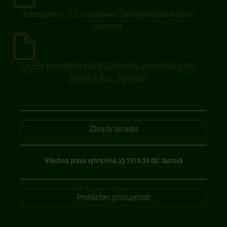
Usnesení z 27. zasedání Zastupitelstva obce
Jarcová.
Záměr pronájmu části obecního pozemku parc.
803/3 v k.ú. Jarcová.
Zásady cookies
Všechna práva vyhrazena (c) 2016-24 OÚ Jarcová
Prohlášení přístupnosti