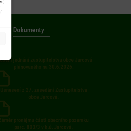
ní,
t
í
Dokumenty
ušení jednání zastupitelstva obce Jarcová
plánovaného na 30.6.2026.
Usnesení z 27. zasedání Zastupitelstva
obce Jarcová.
Záměr pronájmu části obecního pozemku
parc. 803/3 v k.ú. Jarcová.