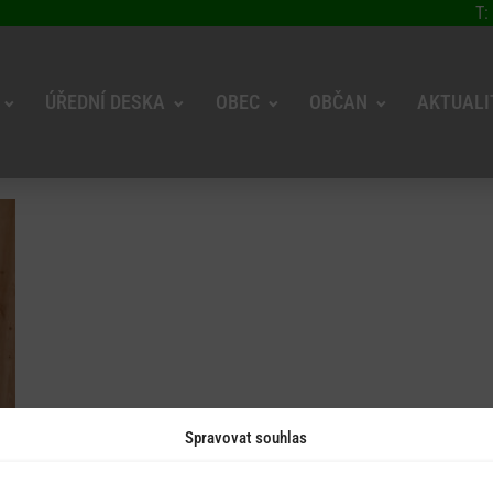
T:
ÚŘEDNÍ DESKA
OBEC
OBČAN
AKTUALI
Spravovat souhlas