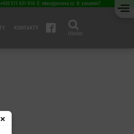
 +420 571 631 010 E: obec@jarcova.cz D: yanamm7
TY
KONTAKTY
Hledat