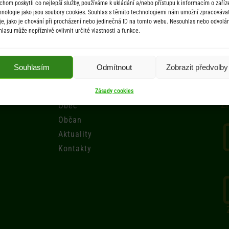
chom poskytli co nejlepší služby, používáme k ukládání a/nebo přístupu k informacím o zaříze
hnologie jako jsou soubory cookies. Souhlas s těmito technologiemi nám umožní zpracováva
je, jako je chování při procházení nebo jedinečná ID na tomto webu. Nesouhlas nebo odvolán
hlasu může nepříznivě ovlivnit určité vlastnosti a funkce.
Menu
Souhlasím
Odmítnout
Zobrazit předvolby
Úřad
Úřední deska
Zásady cookies
Zr
Obec
Občan
Aktuality
Kontakty