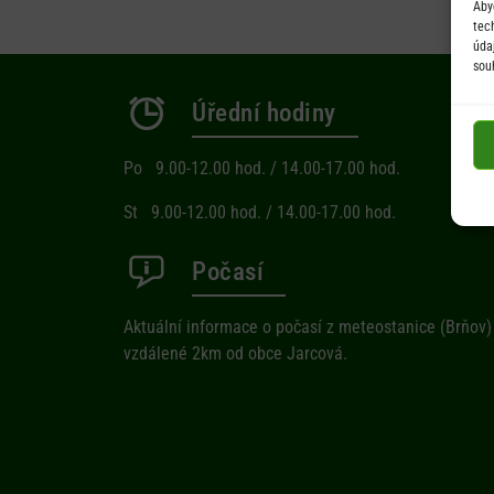
Aby
tec
úda
sou
Úřední hodiny
Po 9.00-12.00 hod. / 14.00-17.00 hod.
St 9.00-12.00 hod. / 14.00-17.00 hod.
Počasí
Aktuální informace o počasí z meteostanice (Brňov)
vzdálené 2km od obce Jarcová.