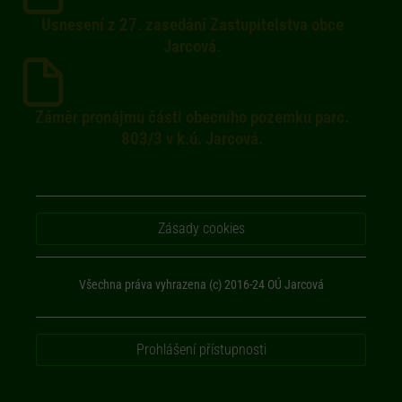
Usnesení z 27. zasedání Zastupitelstva obce
Jarcová.
Záměr pronájmu části obecního pozemku parc.
803/3 v k.ú. Jarcová.
Zásady cookies
Všechna práva vyhrazena (c) 2016-24 OÚ Jarcová
Prohlášení přístupnosti