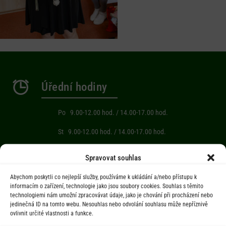
Úřední hodiny
Po 9.00-12.00 hod. / 14.00-17.00 hod.
St 9.00-12.00 hod. / 14.00-17.00 hod.
Počasí
Spravovat souhlas
Abychom poskytli co nejlepší služby, používáme k ukládání a/nebo přístupu k
Aktuální informace o počasí z meteostanice (Brňov) vzdálené 2km od
informacím o zařízení, technologie jako jsou soubory cookies. Souhlas s těmito
technologiemi nám umožní zpracovávat údaje, jako je chování při procházení nebo
obce Jarcová.
jedinečná ID na tomto webu. Nesouhlas nebo odvolání souhlasu může nepříznivě
ovlivnit určité vlastnosti a funkce.