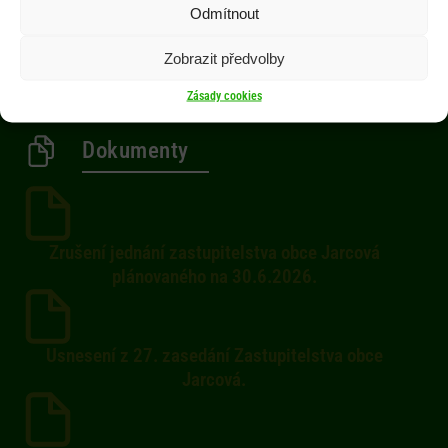
Odmítnout
Občan
Aktuality
Zobrazit předvolby
Kontakty
Zásady cookies
Dokumenty
Zrušení jednání zastupitelstva obce Jarcová
plánovaného na 30.6.2026.
Usnesení z 27. zasedání Zastupitelstva obce
Jarcová.