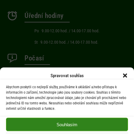
Úřední hodiny
Po 9.00-12.00 hod. / 14.00-17.00 hod.
St 9.00-12.00 hod. / 14.00-17.00 hod.
Počasí
Aktuální informace o počasí z meteostanice (Brňov) vzdálené 2km od
Spravovat souhlas
obce Jarcová.
Abychom poskytli co nejlepší služby, používáme k ukládání a/nebo přístupu k
informacím o zařízení, technologie jako jsou soubory cookies. Souhlas s těmito
technologiemi nám umožní zpracovávat údaje, jako je chování při procházení nebo
Menu
jedinečná ID na tomto webu. Nesouhlas nebo odvolání souhlasu může nepříznivě
ovlivnit určité vlastnosti a funkce.
Úřad
Úřední deska
Souhlasím
Obec