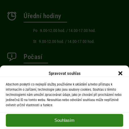
Úřední hodiny
Po 9.00-12.00 hod. / 14.00-17.00 hod.
St 9.00-12.00 hod. / 14.00-17.00 hod.
Počasí
Aktuální informace o počasí z meteostanice (Brňov) vzdálené 2km od
Spravovat souhlas
obce Jarcová.
Abychom poskytli co nejlepší služby, používáme k ukládání a/nebo přístupu k
informacím o zařízení, technologie jako jsou soubory cookies. Souhlas s těmito
technologiemi nám umožní zpracovávat údaje, jako je chování při procházení nebo
Menu
jedinečná ID na tomto webu. Nesouhlas nebo odvolání souhlasu může nepříznivě
ovlivnit určité vlastnosti a funkce.
Úřad
Úřední deska
Souhlasím
Obec