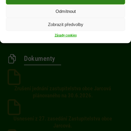
Úřední deska
Odmítnout
Obec
Občan
Zobrazit předvolby
Aktuality
Zásady cookies
Kontakty
Dokumenty
Zrušení jednání zastupitelstva obce Jarcová
plánovaného na 30.6.2026.
Usnesení z 27. zasedání Zastupitelstva obce
Jarcová.