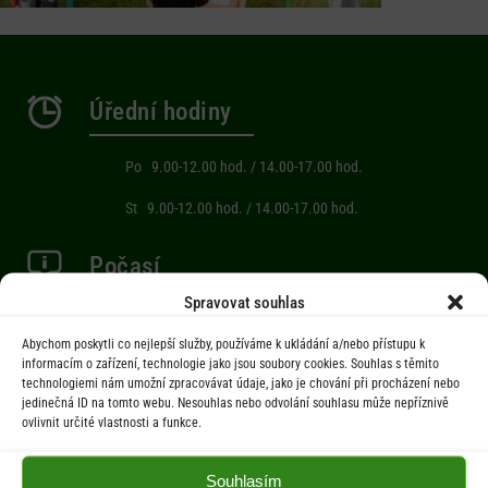
Úřední hodiny
Po 9.00-12.00 hod. / 14.00-17.00 hod.
St 9.00-12.00 hod. / 14.00-17.00 hod.
Počasí
Spravovat souhlas
Aktuální informace o počasí z meteostanice (Brňov) vzdálené 2km od
Abychom poskytli co nejlepší služby, používáme k ukládání a/nebo přístupu k
obce Jarcová.
informacím o zařízení, technologie jako jsou soubory cookies. Souhlas s těmito
technologiemi nám umožní zpracovávat údaje, jako je chování při procházení nebo
jedinečná ID na tomto webu. Nesouhlas nebo odvolání souhlasu může nepříznivě
Menu
ovlivnit určité vlastnosti a funkce.
Úřad
Souhlasím