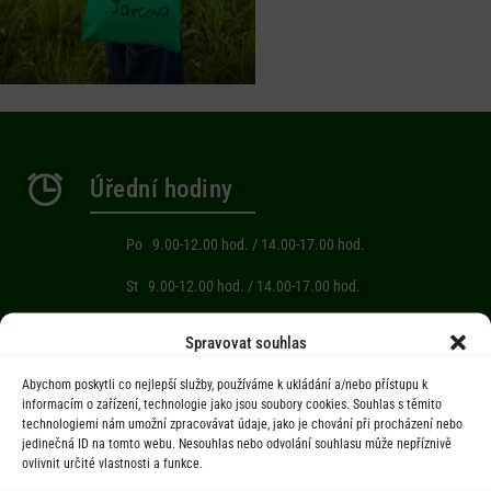
Úřední hodiny
Po 9.00-12.00 hod. / 14.00-17.00 hod.
St 9.00-12.00 hod. / 14.00-17.00 hod.
Počasí
Spravovat souhlas
Abychom poskytli co nejlepší služby, používáme k ukládání a/nebo přístupu k
Aktuální informace o počasí z meteostanice (Brňov) vzdálené 2km od
informacím o zařízení, technologie jako jsou soubory cookies. Souhlas s těmito
technologiemi nám umožní zpracovávat údaje, jako je chování při procházení nebo
obce Jarcová.
jedinečná ID na tomto webu. Nesouhlas nebo odvolání souhlasu může nepříznivě
ovlivnit určité vlastnosti a funkce.