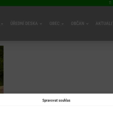
T:
ÚŘEDNÍ DESKA
OBEC
OBČAN
AKTUALI
Spravovat souhlas