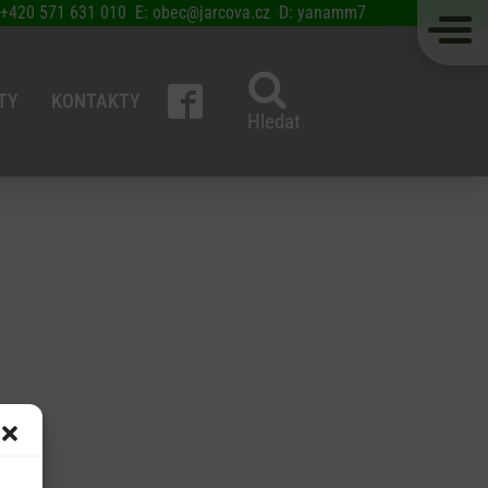
 +420 571 631 010 E: obec@jarcova.cz D: yanamm7
TY
KONTAKTY
Hledat