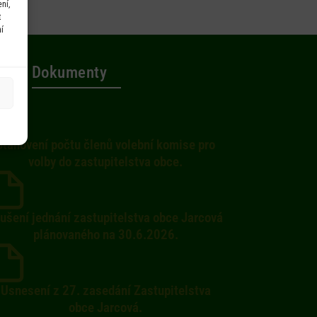
ní,
t
í
Dokumenty
Stanovení počtu členů volební komise pro
volby do zastupitelstva obce.
ušení jednání zastupitelstva obce Jarcová
plánovaného na 30.6.2026.
Usnesení z 27. zasedání Zastupitelstva
obce Jarcová.