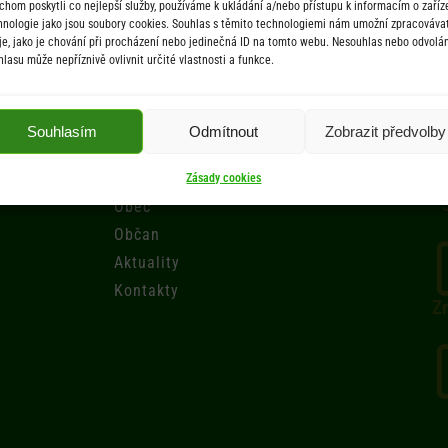
chom poskytli co nejlepší služby, používáme k ukládání a/nebo přístupu k informacím o zaříze
hnologie jako jsou soubory cookies. Souhlas s těmito technologiemi nám umožní zpracováva
je, jako je chování při procházení nebo jedinečná ID na tomto webu. Nesouhlas nebo odvolán
hlasu může nepříznivě ovlivnit určité vlastnosti a funkce.
Menu
Souhlasím
Odmítnout
Zobrazit předvolby
Úřad
Úřední deska
Zásady cookies
Obec
Občan
Aktuality
Kontakty
Zr