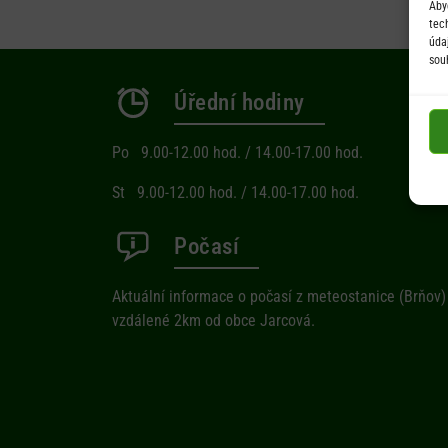
Aby
tec
úda
sou
Úřední hodiny
Po 9.00-12.00 hod. / 14.00-17.00 hod.
St 9.00-12.00 hod. / 14.00-17.00 hod.
Počasí
Aktuální informace o počasí z meteostanice (Brňov)
vzdálené 2km od obce Jarcová.