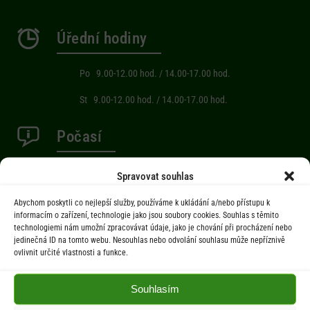
Úřední hodiny
Po 9.00-12.00 hod. / 14.00-17.00 hod.
St 9.00-12.00 hod. / 14.00-17.00 hod.
Počasí
Aktuální informace o počasí z meteostanice (Brňov) vzdálené 2km od
Spravovat souhlas
obce Jarcová.
Abychom poskytli co nejlepší služby, používáme k ukládání a/nebo přístupu k
informacím o zařízení, technologie jako jsou soubory cookies. Souhlas s těmito
technologiemi nám umožní zpracovávat údaje, jako je chování při procházení nebo
Menu
jedinečná ID na tomto webu. Nesouhlas nebo odvolání souhlasu může nepříznivě
ovlivnit určité vlastnosti a funkce.
Úřad
Úřední deska
Souhlasím
Obec