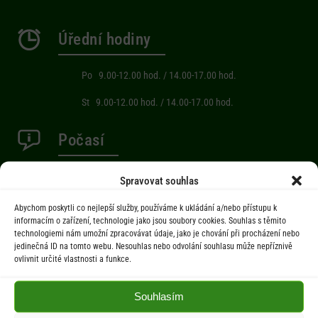
Úřední hodiny
Po 9.00-12.00 hod. / 14.00-17.00 hod.
St 9.00-12.00 hod. / 14.00-17.00 hod.
Počasí
Aktuální informace o počasí z meteostanice (Brňov) vzdálené 2km od
Spravovat souhlas
obce Jarcová.
Abychom poskytli co nejlepší služby, používáme k ukládání a/nebo přístupu k
informacím o zařízení, technologie jako jsou soubory cookies. Souhlas s těmito
technologiemi nám umožní zpracovávat údaje, jako je chování při procházení nebo
Menu
jedinečná ID na tomto webu. Nesouhlas nebo odvolání souhlasu může nepříznivě
ovlivnit určité vlastnosti a funkce.
Úřad
Úřední deska
Souhlasím
Obec