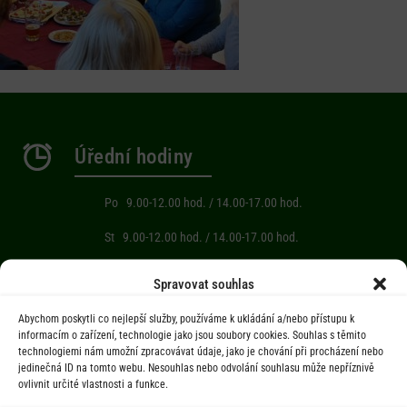
Úřední hodiny
Po 9.00-12.00 hod. / 14.00-17.00 hod.
St 9.00-12.00 hod. / 14.00-17.00 hod.
Počasí
Spravovat souhlas
Abychom poskytli co nejlepší služby, používáme k ukládání a/nebo přístupu k
Aktuální informace o počasí z meteostanice (Brňov) vzdálené 2km od
informacím o zařízení, technologie jako jsou soubory cookies. Souhlas s těmito
technologiemi nám umožní zpracovávat údaje, jako je chování při procházení nebo
obce Jarcová.
jedinečná ID na tomto webu. Nesouhlas nebo odvolání souhlasu může nepříznivě
ovlivnit určité vlastnosti a funkce.