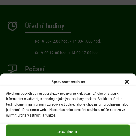
Úřední hodiny
Po 9.00-12.00 hod. / 14.00-17.00 hod.
St 9.00-12.00 hod. / 14.00-17.00 hod.
Počasí
Spravovat souhlas
Aktuální informace o počasí z meteostanice (Brňov) vzdálené 2km od
obce Jarcová.
Abychom poskytli co nejlepší služby, používáme k ukládání a/nebo přístupu k
informacím o zařízení, technologie jako jsou soubory cookies. Souhlas s těmito
technologiemi nám umožní zpracovávat údaje, jako je chování při procházení nebo
jedinečná ID na tomto webu. Nesouhlas nebo odvolání souhlasu může nepříznivě
Menu
ovlivnit určité vlastnosti a funkce.
Úřad
Souhlasím
Úřední deska