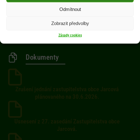
Obec
Odmítnout
Občan
Zobrazit předvolby
Aktuality
Kontakty
Zásady cookies
Dokumenty
Zrušení jednání zastupitelstva obce Jarcová
plánovaného na 30.6.2026.
Usnesení z 27. zasedání Zastupitelstva obce
Jarcová.