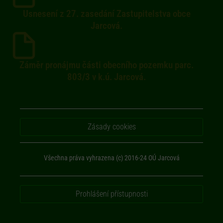
Usnesení z 27. zasedání Zastupitelstva obce
Jarcová.
Záměr pronájmu části obecního pozemku parc.
803/3 v k.ú. Jarcová.
Zásady cookies
Všechna práva vyhrazena (c) 2016-24 OÚ Jarcová
Prohlášení přístupnosti