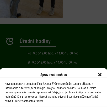
Úřední hodiny
Po 9.00-12.00 hod. / 14.00-17.00 hod.
St 9.00-12.00 hod. / 14.00-17.00 hod.
Počasí
Spravovat souhlas
Abychom poskytli co nejlepší služby, používáme k ukládání a/nebo přístupu k
Aktuální informace o počasí z meteostanice (Brňov) vzdálené 2km od
informacím o zařízení, technologie jako jsou soubory cookies. Souhlas s těmito
technologiemi nám umožní zpracovávat údaje, jako je chování při procházení nebo
obce Jarcová.
jedinečná ID na tomto webu. Nesouhlas nebo odvolání souhlasu může nepříznivě
ovlivnit určité vlastnosti a funkce.