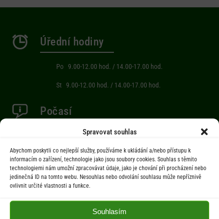
Úřední hodiny
Po 9.00-12.00 hod. / 14.00-17.00 hod.
St 9.00-12.00 hod. / 14.00-17.00 hod.
Počasí
Spravovat souhlas
Aktuální informace o počasí z meteostanice (Brňov) vzdálené 2km od
obce Jarcová.
Abychom poskytli co nejlepší služby, používáme k ukládání a/nebo přístupu k
informacím o zařízení, technologie jako jsou soubory cookies. Souhlas s těmito
technologiemi nám umožní zpracovávat údaje, jako je chování při procházení nebo
jedinečná ID na tomto webu. Nesouhlas nebo odvolání souhlasu může nepříznivě
Menu
ovlivnit určité vlastnosti a funkce.
Úřad
Souhlasím
Úřední deska