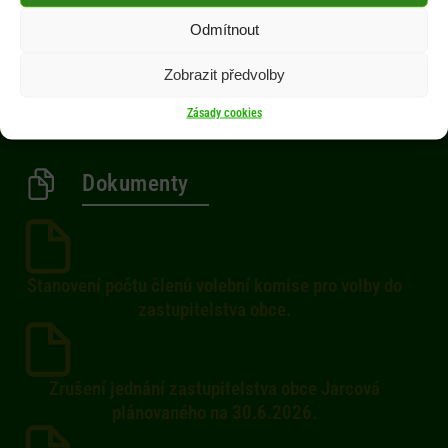
Obec
Odmítnout
Občan
Zobrazit předvolby
Aktuality
Kontakty
Zásady cookies
Dokumenty
Stanovení počtu členů volební komise pro volby do
zastupitelstva obce.
Zrušení jednání zastupitelstva obce Jarcová
plánovaného na 30.6.2026.