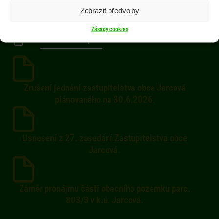
Kontakty
Zobrazit předvolby
Zásady cookies
Dokumenty
Zrušení jednání zastupitelstva obce Jarcová
plánovaného na 30.6.2026.
Usnesení z 27. zasedání Zastupitelstva obce
Jarcová.
Záměr pronájmu části obecního pozemku parc.
803/3 v k.ú. Jarcová.