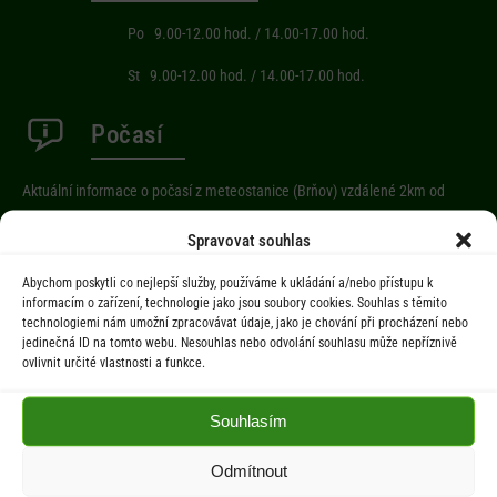
Po 9.00-12.00 hod. / 14.00-17.00 hod.
St 9.00-12.00 hod. / 14.00-17.00 hod.
Počasí
Aktuální informace o počasí z meteostanice (Brňov) vzdálené 2km od
obce Jarcová.
Spravovat souhlas
Abychom poskytli co nejlepší služby, používáme k ukládání a/nebo přístupu k
Menu
informacím o zařízení, technologie jako jsou soubory cookies. Souhlas s těmito
technologiemi nám umožní zpracovávat údaje, jako je chování při procházení nebo
jedinečná ID na tomto webu. Nesouhlas nebo odvolání souhlasu může nepříznivě
Úřad
ovlivnit určité vlastnosti a funkce.
Úřední deska
Obec
Souhlasím
Občan
Odmítnout
Aktuality