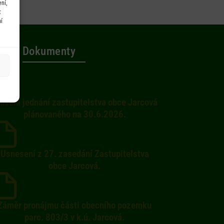
ní,
t
í
Dokumenty
ušení jednání zastupitelstva obce Jarcová
plánovaného na 30.6.2026.
Usnesení z 27. zasedání Zastupitelstva
obce Jarcová.
Záměr pronájmu části obecního pozemku
parc. 803/3 v k.ú. Jarcová.