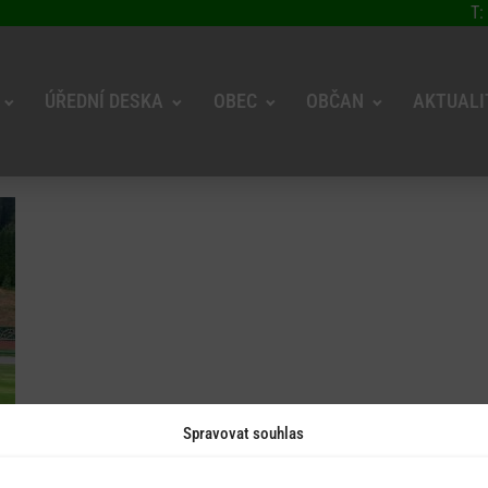
T:
ÚŘEDNÍ DESKA
OBEC
OBČAN
AKTUALI
Spravovat souhlas