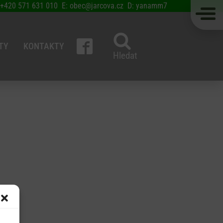
 +420 571 631 010 E: obec@jarcova.cz D: yanamm7
TY
KONTAKTY
Hledat