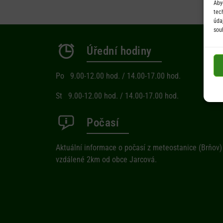
Aby
tec
úda
sou
Úřední hodiny
Po 9.00-12.00 hod. / 14.00-17.00 hod.
St 9.00-12.00 hod. / 14.00-17.00 hod.
Počasí
Aktuální informace o počasí z meteostanice (Brňov)
vzdálené 2km od obce Jarcová.