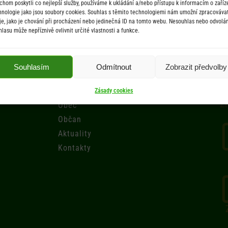
chom poskytli co nejlepší služby, používáme k ukládání a/nebo přístupu k informacím o zaříze
hnologie jako jsou soubory cookies. Souhlas s těmito technologiemi nám umožní zpracováva
je, jako je chování při procházení nebo jedinečná ID na tomto webu. Nesouhlas nebo odvolán
hlasu může nepříznivě ovlivnit určité vlastnosti a funkce.
Menu
Souhlasím
Odmítnout
Zobrazit předvolby
Úřad
Úřední deska
Zásady cookies
Zr
Obec
Občan
Aktuality
Kontakty