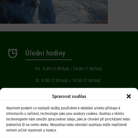
Úřední hodiny
Po 9.00-12.00 hod. / 14.00-17.00 hod.
St 9.00-12.00 hod. / 14.00-17.00 hod.
Počasí
Spravovat souhlas
Abychom poskytli co nejlepší služby, používáme k ukládání a/nebo přístupu k
Aktuální informace o počasí z meteostanice (Brňov) vzdálené 2km od
informacím o zařízení, technologie jako jsou soubory cookies. Souhlas s těmito
technologiemi nám umožní zpracovávat údaje, jako je chování při procházení nebo
obce Jarcová.
jedinečná ID na tomto webu. Nesouhlas nebo odvolání souhlasu může nepříznivě
ovlivnit určité vlastnosti a funkce.