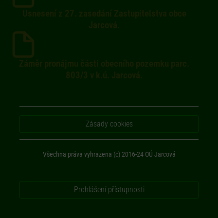
Usnesení z 27. zasedání Zastupitelstva obce
Jarcová.
Záměr pronájmu části obecního pozemku parc.
803/3 v k.ú. Jarcová.
Zásady cookies
Všechna práva vyhrazena (c) 2016-24 OÚ Jarcová
Prohlášení přístupnosti