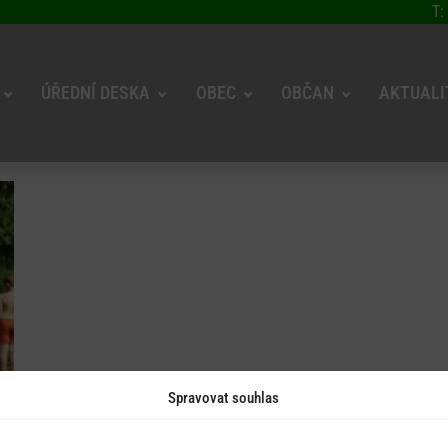
T:
ÚŘEDNÍ DESKA
OBEC
OBČAN
AKTUALI
Spravovat souhlas