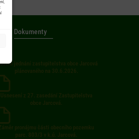
ní,
t
í
Dokumenty
ušení jednání zastupitelstva obce Jarcová
plánovaného na 30.6.2026.
Usnesení z 27. zasedání Zastupitelstva
obce Jarcová.
Záměr pronájmu části obecního pozemku
parc. 803/3 v k.ú. Jarcová.