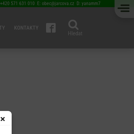
 +420 571 631 010 E: obec@jarcova.cz D: yanamm7
TY
KONTAKTY
Hledat