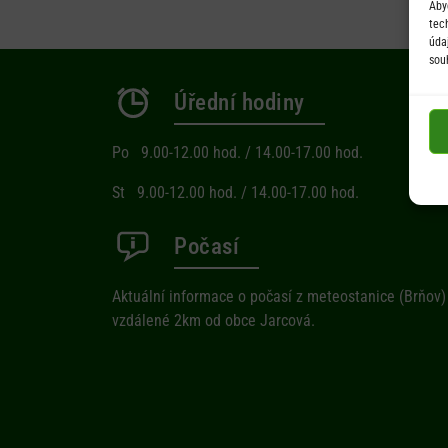
Aby
tec
úda
sou
Úřední hodiny
Po 9.00-12.00 hod. / 14.00-17.00 hod.
St 9.00-12.00 hod. / 14.00-17.00 hod.
Počasí
Aktuální informace o počasí z meteostanice (Brňov)
vzdálené 2km od obce Jarcová.