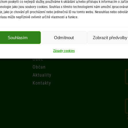
chom poskytli co nejlepší služby, používáme k ukládání a/nebo přístupu k informacím o zaříze
hnologie jako jsou soubory cookies. Souhlas s těmito technologiemi nám umožní zpracováva
je, jako je chování při procházení nebo jedinečná ID na tomto webu. Nesouhlas nebo odvolán
hlasu může nepříznivě ovlivnit určité vlastnosti a funkce.
Menu
Souhlasím
Odmítnout
Zobrazit předvolby
Úřad
Úřední deska
Zásady cookies
Zr
Obec
Občan
Aktuality
Kontakty