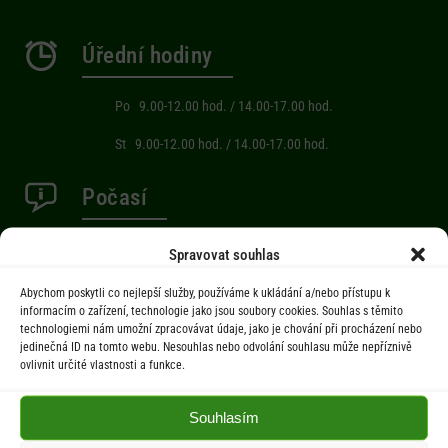
Úřední hodiny
Po 9.00-12.00 hod. / 14.00-17.00 hod.
St 9.00-12.00 hod. / 14.00-17.00 hod.
Počasí
Aktuální informace o počasí z meteostanice (Brňov) vzdálené 2km od
Spravovat souhlas
obce Jarcová.
Abychom poskytli co nejlepší služby, používáme k ukládání a/nebo přístupu k
informacím o zařízení, technologie jako jsou soubory cookies. Souhlas s těmito
technologiemi nám umožní zpracovávat údaje, jako je chování při procházení nebo
Menu
jedinečná ID na tomto webu. Nesouhlas nebo odvolání souhlasu může nepříznivě
ovlivnit určité vlastnosti a funkce.
Úřad
Úřední deska
Souhlasím
Obec