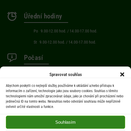
Úřední hodiny
Po 9.00-12.00 hod. / 14.00-17.00 hod.
St 9.00-12.00 hod. / 14.00-17.00 hod.
Počasí
Aktuální informace o počasí z meteostanice (Brňov) vzdálené 2km od
Spravovat souhlas
obce Jarcová.
Abychom poskytli co nejlepší služby, používáme k ukládání a/nebo přístupu k
informacím o zařízení, technologie jako jsou soubory cookies. Souhlas s těmito
technologiemi nám umožní zpracovávat údaje, jako je chování při procházení nebo
Menu
jedinečná ID na tomto webu. Nesouhlas nebo odvolání souhlasu může nepříznivě
ovlivnit určité vlastnosti a funkce.
Úřad
Úřední deska
Souhlasím
Obec