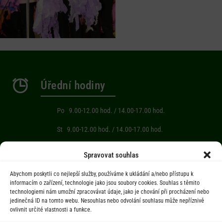
Úřední hodiny
Po 9.00-12.00 hod. / 14.00-17.00 hod.
St 9.00-12.00 hod. / 14.00-17.00 hod.
Počasí
Spravovat souhlas
Abychom poskytli co nejlepší služby, používáme k ukládání a/nebo přístupu k
Aktuální informace o počasí z meteostanice (Brňov) vzdálené 2km od
informacím o zařízení, technologie jako jsou soubory cookies. Souhlas s těmito
technologiemi nám umožní zpracovávat údaje, jako je chování při procházení nebo
obce Jarcová.
jedinečná ID na tomto webu. Nesouhlas nebo odvolání souhlasu může nepříznivě
ovlivnit určité vlastnosti a funkce.