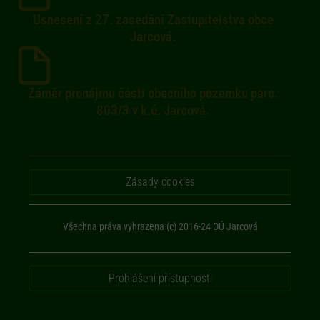
Usnesení z 27. zasedání Zastupitelstva obce
Jarcová.
Záměr pronájmu části obecního pozemku parc.
803/3 v k.ú. Jarcová.
Zásady cookies
Všechna práva vyhrazena (c) 2016-24 OÚ Jarcová
Prohlášení přístupnosti