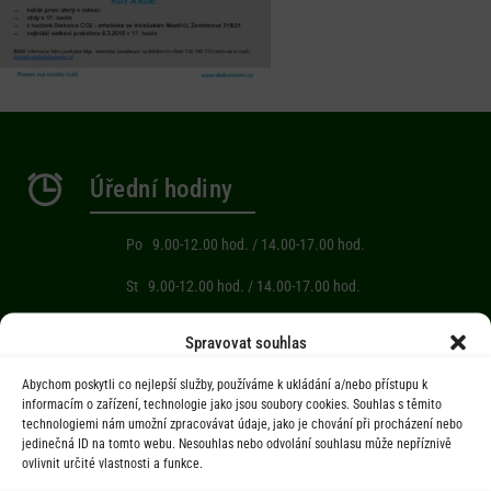
Úřední hodiny
Po 9.00-12.00 hod. / 14.00-17.00 hod.
St 9.00-12.00 hod. / 14.00-17.00 hod.
Počasí
Spravovat souhlas
Abychom poskytli co nejlepší služby, používáme k ukládání a/nebo přístupu k
Aktuální informace o počasí z meteostanice (Brňov) vzdálené 2km od
informacím o zařízení, technologie jako jsou soubory cookies. Souhlas s těmito
technologiemi nám umožní zpracovávat údaje, jako je chování při procházení nebo
obce Jarcová.
jedinečná ID na tomto webu. Nesouhlas nebo odvolání souhlasu může nepříznivě
ovlivnit určité vlastnosti a funkce.