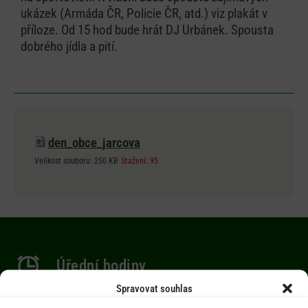
ukázek (Armáda ČR, Policie ČR, atd.) viz plakát v
příloze. Od 15 hod bude hrát DJ Urbánek. Spousta
dobrého jídla a pití.
den_obce_jarcova
Velikost souboru:
250 KB
Stažení:
95
Úřední hodiny
Spravovat souhlas
Po 9.00-12.00 hod. / 14.00-17.00 hod.