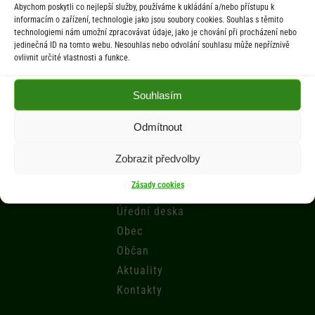
Abychom poskytli co nejlepší služby, používáme k ukládání a/nebo přístupu k
St 9.00-12.00 hod. / 14.00-17.00 hod.
informacím o zařízení, technologie jako jsou soubory cookies. Souhlas s těmito
technologiemi nám umožní zpracovávat údaje, jako je chování při procházení nebo
jedinečná ID na tomto webu. Nesouhlas nebo odvolání souhlasu může nepříznivě
Počasí
ovlivnit určité vlastnosti a funkce.
Aktuální informace o počasí z meteostanice (Brňov) vzdálené 2km od
Souhlasím
obce Jarcová.
Odmítnout
Menu
Zobrazit předvolby
Zásady cookies
Úřad
Úřední deska
Obec
Občan
Aktuality
Kontakty