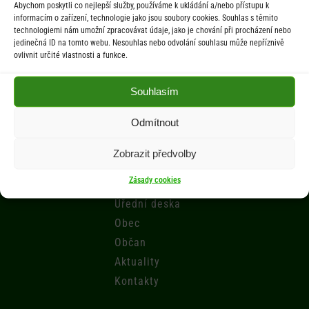
Abychom poskytli co nejlepší služby, používáme k ukládání a/nebo přístupu k
St 9.00-12.00 hod. / 14.00-17.00 hod.
informacím o zařízení, technologie jako jsou soubory cookies. Souhlas s těmito
technologiemi nám umožní zpracovávat údaje, jako je chování při procházení nebo
jedinečná ID na tomto webu. Nesouhlas nebo odvolání souhlasu může nepříznivě
Počasí
ovlivnit určité vlastnosti a funkce.
Aktuální informace o počasí z meteostanice (Brňov) vzdálené 2km od
Souhlasím
obce Jarcová.
Odmítnout
Menu
Zobrazit předvolby
Zásady cookies
Úřad
Úřední deska
Obec
Občan
Aktuality
Kontakty