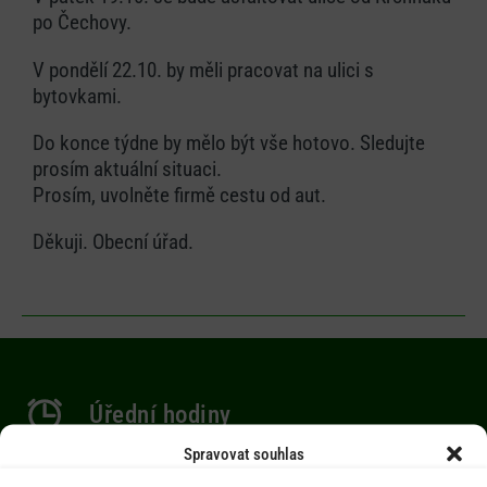
po Čechovy.
V pondělí 22.10. by měli pracovat na ulici s
bytovkami.
Do konce týdne by mělo být vše hotovo. Sledujte
prosím aktuální situaci.
Prosím, uvolněte firmě cestu od aut.
Děkuji. Obecní úřad.
Úřední hodiny
Spravovat souhlas
Po 9.00-12.00 hod. / 14.00-17.00 hod.