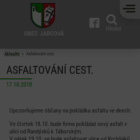
Hledat
OBEC
JARCOVÁ
Aktuality
»
Asfaltování cest.
ASFALTOVÁNÍ CEST.
17.10.2018
Upozorňujeme občany na pokládku asfaltu ve dnech:
Ve čtvrtek 18.10. bude firma pokládat nový asfalt v
ulici od Randýsků k Táborským.
V pátek 19.10. se bude asfaltovat ulice od Krchňáků