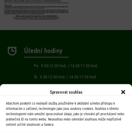
Úřední hodiny
Po 9.00-12.00 hod. / 14.00-17.00 hod.
St 9.00-12.00 hod. / 14.00-17.00 hod.
Počasí
Spravovat souhlas
Abychom poskytli co nejlepší služby, používáme k ukládání a/nebo přístupu k
Aktuální informace o počasí z meteostanice (Brňov) vzdálené 2km od
informacím o zařízení, technologie jako jsou soubory cookies. Souhlas s těmito
technologiemi nám umožní zpracovávat údaje, jako je chování při procházení nebo
obce Jarcová.
jedinečná ID na tomto webu. Nesouhlas nebo odvolání souhlasu může nepříznivě
ovlivnit určité vlastnosti a funkce.